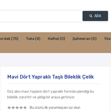
ARA
kırdak
(75)
Toka
(4)
Halhal
(0)
Şahmeran
(0)
Yüz
Mavi Dört Yapraklı Taşlı Bileklik Çelik
Göz alıcı mavi taşların dört yapraklı formda işlendiği bu
bileklik, zarafet ve şıklığı bir araya getiriyor.
Bu ürünü ilk yorumlayan siz olun