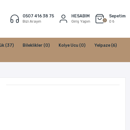
0507 416 38 75
HESABIM
Sepetim
0
Bizi Arayın
Giriş Yapın
0 ₺
ük
(37)
Bileklikler
(0)
Kolye Ucu
(0)
Yelpaze
(6)